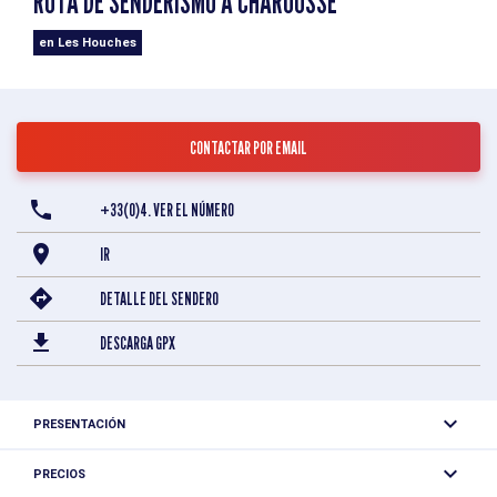
RUTA DE SENDERISMO A CHAROUSSE
en Les Houches
CONTACTAR POR EMAIL
+33(0)4. VER EL NÚMERO
IR
DETALLE DEL SENDERO
DESCARGA GPX
PRESENTACIÓN
Cinco granjas conforman esta antigua pradera alpina hoy
PRECIOS