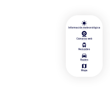
wb_sunny
Información meteorológica
Cámaras web
tram
Remontes
directions_car
Routes
map
Mapa