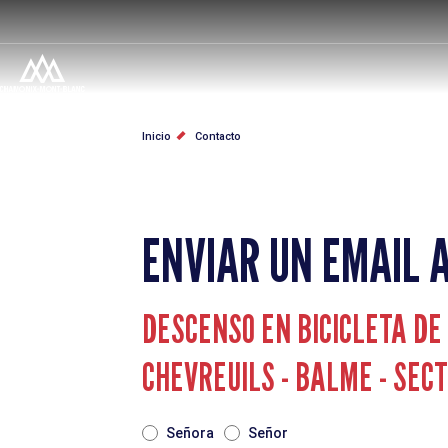
Pasar
al
contenido
principal
SOBRESCRIBIR
Inicio
Contacto
ENLACES
DE
ENVIAR UN EMAIL 
AYUDA
A
DESCENSO EN BICICLETA DE
LA
CHEVREUILS - BALME - SEC
NAVEGACIÓN
TITRE
Señora
Señor