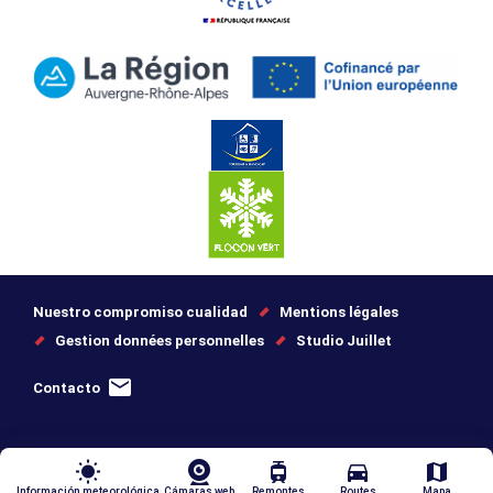
Nuestro compromiso cualidad
Mentions légales
Gestion données personnelles
Studio Juillet
Contacto
wb_sunny
tram
directions_car
map
Información meteorológica
Cámaras web
Remontes
Routes
Mapa