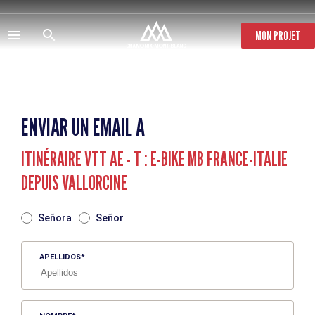
Pasar
al
contenido
MON PROJET
principal
ENVIAR UN EMAIL A
ITINÉRAIRE VTT AE - T : E-BIKE MB FRANCE-ITALIE
DEPUIS VALLORCINE
TITRE
Señora
Señor
APELLIDOS