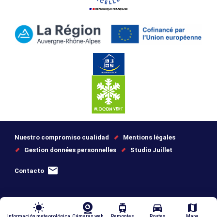
Nuestro compromiso cualidad
Mentions légales
Gestion données personnelles
Studio Juillet
Contacto
wb_sunny
tram
directions_car
map
Información meteorológica
Cámaras web
Remontes
Routes
Mapa