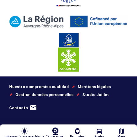
Nuestro compromiso cualidad
Mentions légales
Gestion données personnelles
Studio Juillet
Contacto
wb_sunny
tram
directions_car
map
Información meteorológica
Cámaras web
Remontes
Routes
Mapa