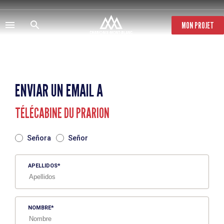
Pasar
al
contenido
MON PROJET
principal
ENVIAR UN EMAIL A
TÉLÉCABINE DU PRARION
TITRE
Señora
Señor
APELLIDOS
NOMBRE