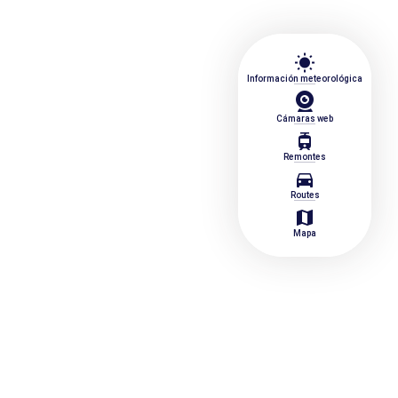
wb_sunny
Información meteorológica
Cámaras web
tram
Remontes
directions_car
Routes
map
Mapa