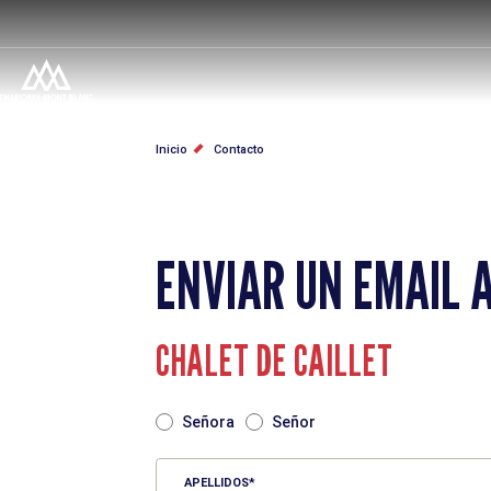
Pasar
al
contenido
principal
SOBRESCRIBIR
Inicio
Contacto
ENLACES
DE
ENVIAR UN EMAIL 
AYUDA
A
CHALET DE CAILLET
LA
TITRE
Señora
Señor
NAVEGACIÓN
APELLIDOS