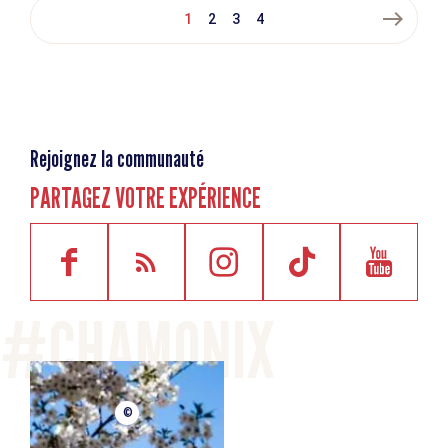
east
1
2
3
4
Rejoignez la communauté
PARTAGEZ VOTRE EXPÉRIENCE
©