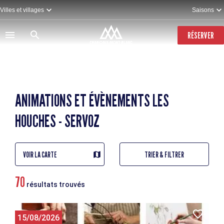
Aller
Villes et villages
Saisons
au
contenu
principal
RÉSERVER
ANIMATIONS ET ÉVÈNEMENTS LES
HOUCHES - SERVOZ
VOIR LA CARTE
TRIER & FILTRER
70
résultats trouvés
15/08/2026