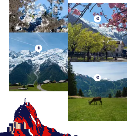
©
©
©