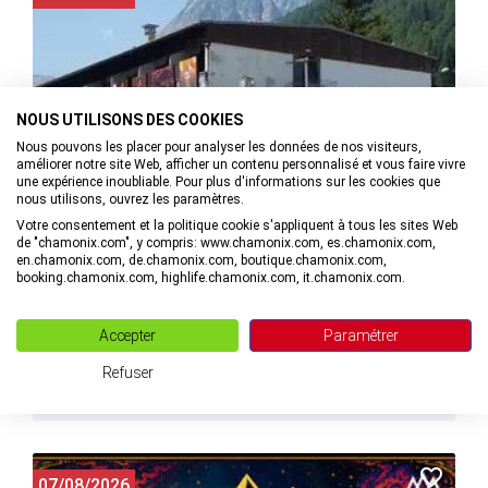
NOUS UTILISONS DES COOKIES
Nous pouvons les placer pour analyser les données de nos visiteurs,
améliorer notre site Web, afficher un contenu personnalisé et vous faire vivre
une expérience inoubliable. Pour plus d'informations sur les cookies que
nous utilisons, ouvrez les paramètres.
Votre consentement et la politique cookie s'appliquent à tous les sites Web
de "chamonix.com", y compris: www.chamonix.com, es.chamonix.com,
Visite commentée de l'exposition La Nature comme Refuge,
en.chamonix.com, de.chamonix.com, boutique.chamonix.com,
pavillon français de la Biennale de Gaza - Festival LA NUIT
booking.chamonix.com, highlife.chamonix.com, it.chamonix.com.
DES OURS 2026
Accepter
Paramétrer
à Vallorcine
Refuser
MAIL
+33(0)4. VOIR LE NUMÉRO
07/08/2026