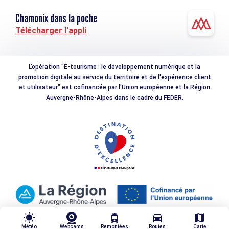
Chamonix dans la poche
Télécharger l'appli
L'opération "E-tourisme : le développement numérique et la
promotion digitale au service du territoire et de l'expérience client
et utilisateur" est cofinancée par l'Union européenne et la Région
Auvergne-Rhône-Alpes dans le cadre du FEDER.
wb_sunny
tram
directions_car
map
Météo
Webcams
Remontées
Routes
Carte