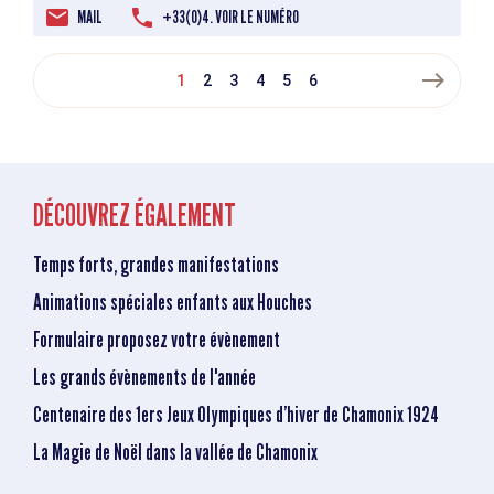
MAIL
+33(0)4. VOIR LE NUMÉRO
east
1
2
3
4
5
6
DÉCOUVREZ ÉGALEMENT
Temps forts, grandes manifestations
Animations spéciales enfants aux Houches
Formulaire proposez votre évènement
Les grands évènements de l'année
Centenaire des 1ers Jeux Olympiques d’hiver de Chamonix 1924
La Magie de Noël dans la vallée de Chamonix