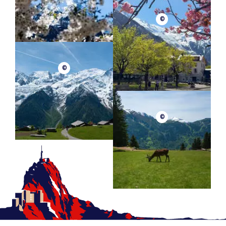
©
©
©