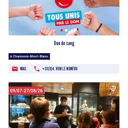
Don de sang
à Chamonix-Mont-Blanc
MAIL
+33(0)4. VOIR LE NUMÉRO
09/07-27/08/26