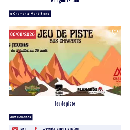
Guinguette Club
à Chamonix-Mont-Blanc
06/08/2026
Jeu de piste
aux Houches
MAIL
+33(0)4. VOIR LE NUMÉRO