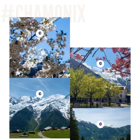
©
©
©
©