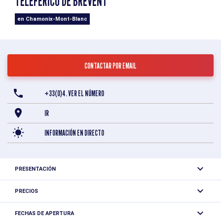
TELEFERICO DE BRÉVENT
en Chamonix-Mont-Blanc
CONTACTAR POR EMAIL
+33(0)4. VER EL NÚMERO
IR
INFORMACIÓN EN DIRECTO
PRESENTACIÓN
Desde Chamonix: primero un teleférico hasta Planpraz, a
PRECIOS
2000 m, y después otro hasta Brévent, a 2525 m. Aquí
Forfait familia: 133,40 €
disfrutará de una vista panorámica de 360° del macizo del
FECHAS DE APERTURA
Ida adulto: 31 €