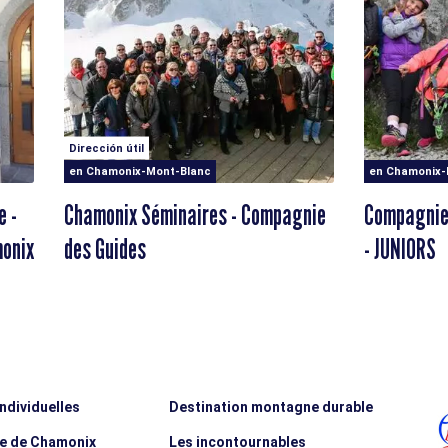
Dirección útil
en Chamonix-Mont-Blanc
en Chamonix-
e -
Chamonix Séminaires - Compagnie
Compagnie
monix
des Guides
- JUNIORS
individuelles
Destination montagne durable
ée de Chamonix
Les incontournables