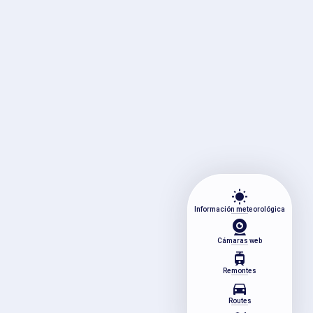
wb_sunny
Información meteorológica
Cámaras web
tram
Remontes
directions_car
Routes