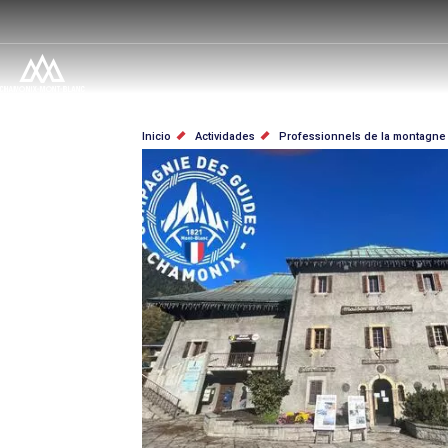
Pasar
al
contenido
principal
SOBRESCRIBIR
Inicio
Actividades
Professionnels de la montagne
ENLACES
DE
AYUDA
A
LA
NAVEGACIÓN