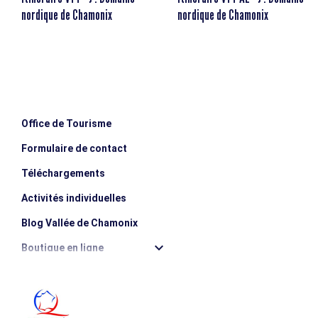
nordique de Chamonix
nordique de Chamonix
Distancia
17.4km
Altitud inicial
1013m
Elevación positiva
370m
Office de Tourisme
Formulaire de contact
Téléchargements
Activités individuelles
Blog Vallée de Chamonix
Boutique en ligne
Destination montagne durable
Les incontournables