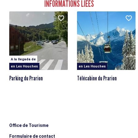
INFORMATIONS LIÉES
Altitud máxima
1900m
Elevación negativa
897m
A la llegada de
en Les Houches
en Les Houches
Parking du Prarion
Télécabine du Prarion
Office de Tourisme
Formulaire de contact