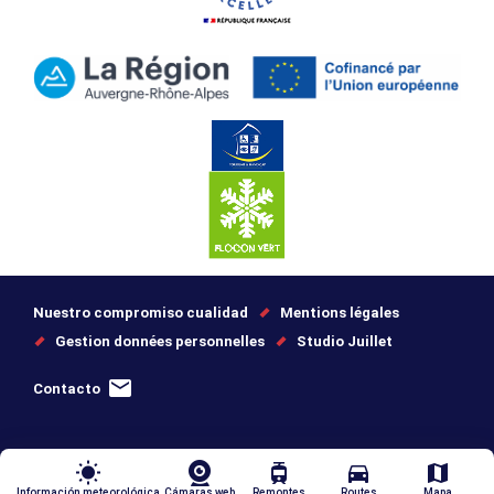
Nuestro compromiso cualidad
Mentions légales
Gestion données personnelles
Studio Juillet
Contacto
wb_sunny
tram
directions_car
map
Información meteorológica
Cámaras web
Remontes
Routes
Mapa