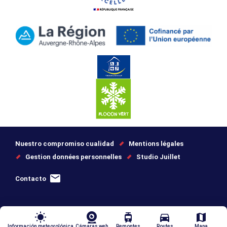
Nuestro compromiso cualidad
Mentions légales
Gestion données personnelles
Studio Juillet
Contacto
wb_sunny
tram
directions_car
map
Información meteorológica
Cámaras web
Remontes
Routes
Mapa