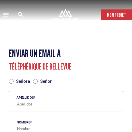
Pasar
al
contenido
MON PROJET
principal
ENVIAR UN EMAIL A
TÉLÉPHÉRIQUE DE BELLEVUE
TITRE
Señora
Señor
APELLIDOS
NOMBRE