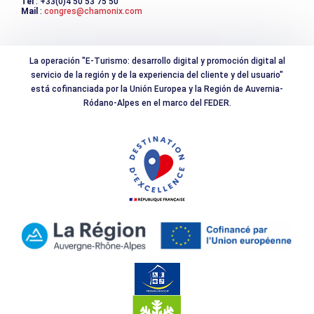
Tél
: +33(0)4 50 53 75 50
Mail
:
congres@chamonix.com
EDAD MÍNIMA
escalator_warning_black
18
La operación "E-Turismo: desarrollo digital y promoción digital al
servicio de la región y de la experiencia del cliente y del usuario"
está cofinanciada por la Unión Europea y la Región de Auvernia-
Ródano-Alpes en el marco del FEDER.