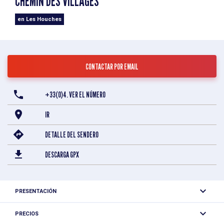
CHEMIN DES VILLAGES
en Les Houches
CONTACTAR POR EMAIL
+33(0)4. VER EL NÚMERO
IR
DETALLE DEL SENDERO
DESCARGA GPX
PRESENTACIÓN
Esta vía para peatones y ciclistas permite cruzar el pueblo
PRECIOS