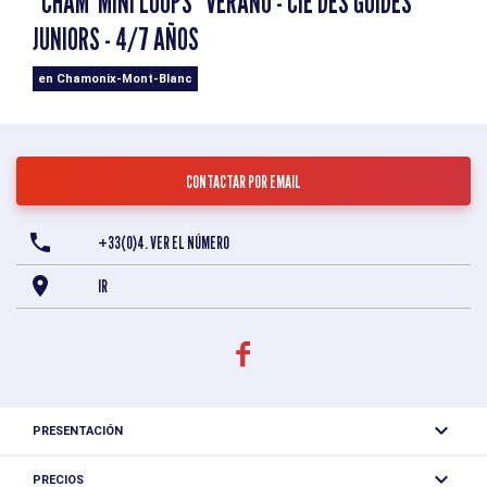
"CHAM' MINI LOUPS" VERANO - CIE DES GUIDES
JUNIORS - 4/7 AÑOS
en Chamonix-Mont-Blanc
CONTACTAR POR EMAIL
+33(0)4. VER EL NÚMERO
IR
PRESENTACIÓN
Cham Mini Loup hará descubrir la montaña a sus hijos de 4
PRECIOS