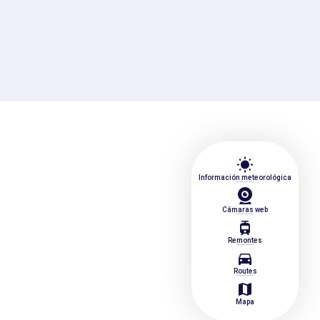
wb_sunny
Información meteorológica
Cámaras web
tram
Remontes
directions_car
Routes
map
Mapa