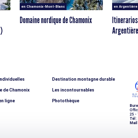
en Chamonix-Mont-Blanc
en Argentière
Domaine nordique de Chamonix
Itinerarios
e)
Argentièr
individuelles
Destination montagne durable
ée de Chamonix
Les incontournables
n ligne
Photothèque
Bure
Offi
25 -
Tél
:
Mail