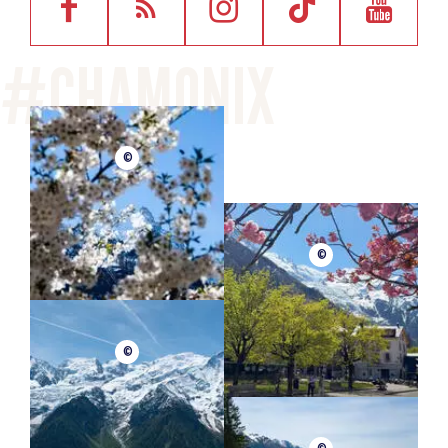
©
©
©