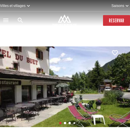
Pasar
Villes et villages
Saisons
al
contenido
principal
RESERVAR