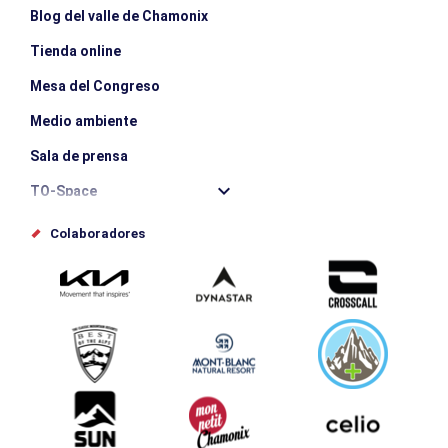
Blog del valle de Chamonix
Tienda online
Mesa del Congreso
Medio ambiente
Sala de prensa
TO-Space
Offices de tourisme
Colaboradores
Photothèque
Envíe su evento
Service groupes et séminaires
Descargar
Turismo y discapacidad