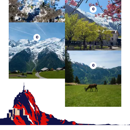
©
©
©