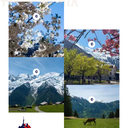
©
©
©
©