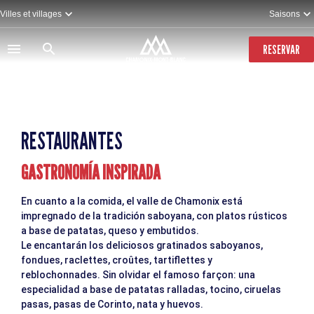
Pasar
Villes et villages
Saisons
al
contenido
principal
RESERVAR
RESTAURANTES
GASTRONOMÍA INSPIRADA
En cuanto a la comida, el valle de Chamonix está
impregnado de la tradición saboyana, con platos rústicos
a base de patatas, queso y embutidos.
Le encantarán los deliciosos gratinados saboyanos,
fondues, raclettes, croûtes, tartiflettes y
reblochonnades. Sin olvidar el famoso farçon: una
especialidad a base de patatas ralladas, tocino, ciruelas
pasas, pasas de Corinto, nata y huevos.